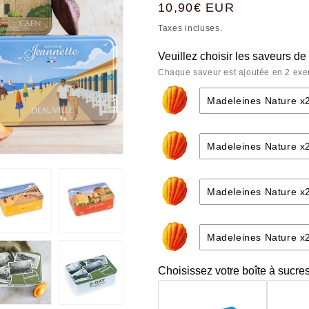
Prix
10,90€ EUR
habituel
Taxes incluses.
Veuillez choisir les saveurs de 
Chaque saveur est ajoutée en 2 exem
Madeleines Nature x
Madeleines Natu
Madeleines Nature x
Madeleines Natu
Madeleines Natu
Madeleines Nature x
Madeleines Ama
Madeleines Natu
Madeleines Natu
Madeleines Choc
Madeleines Nature x
Madeleines Ama
Madeleines Natu
Madeleines Choc
Madeleines Natu
Choisissez votre boîte à sucres
Madeleines Choc
Madeleines Ama
Madeleines Fram
Madeleines Natu
Madeleines Choc