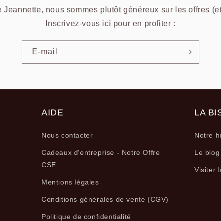
e Jeannette, nous sommes plutôt généreux sur les offres (et
Inscrivez-vous ici pour en profiter :
E-mail
AIDE
LA BI
Nous contacter
Notre hi
Cadeaux d'entreprise - Notre Offre
Le blog
CSE
Visiter 
Mentions légales
Conditions générales de vente (CGV)
Politique de confidentialité