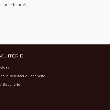
 sur le beurre).
SCUITERIE
stoire
 de la Biscuiterie Jeannette
la Biscuiterie