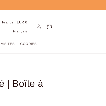
P
France | EUR €
Connexion
Panier
a
L
Français
y
a
s
n
VISITES
GOODIES
/
g
r
u
é
e
g
i
 | Boîte à
o
g
n