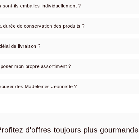
Cakes Rhum/Rais
s sont-ils emballés individuellement ?
Brownies x2
Cakes Pépites d
la durée de conservation des produits ?
Brownies x2
délai de livraison ?
mposer mon propre assortiment ?
trouver des Madeleines Jeannette ?
Profitez d'offres toujours plus gourmande